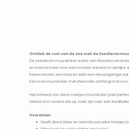
Ontdek de rust van de zee met de
Zeedieren
muur
De zeedieren muursticker walvis van Moodies verander
en warme basis voor een oceaan wereld vol sierlijke v
keizersvissen, een haai en zelfs een nieuwsgierige aa
Een roze muursticker met sfeervolle achtergrond voor
Het ontwerp van deze meisjes muursticker past perfect b
Ideaal voor ouders die op zoek zijn naar een kwalitatie
Voordelen:
Geeft direct sfeer en warmte aan elke meisjes
Stimuleert de verbeelding van je kind