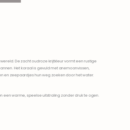
reld. De zacht oudroze krijtkleur vormt een rustige
spannen. Het koraal is gevuld met anemoonvissen,
adden en zeepaardjes hun weg zoeken door het water.
ven een warme, speelse uitstraling zonder druk te ogen.