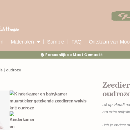
tdekkingen
en
Materialen
Sample
FAQ
Ontstaan van Moo
Persoonlijk op Maat Gemaakt
is | oudroze
Zeedier
oudroz
Let op: Houdt m
cm extra snijrui
Heb je andere a