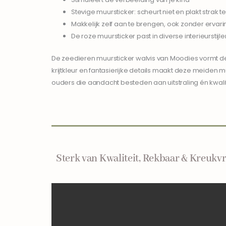
Stevige muursticker: scheurt niet en plakt strak
Makkelijk zelf aan te brengen, ook zonder ervari
De roze muursticker past in diverse interieurstijlen
De zeedieren muursticker walvis van Moodies vormt d
krijtkleur en fantasierijke details maakt deze meide
ouders die aandacht besteden aan uitstraling én kwalit
Sterk van Kwaliteit, Rekbaar & Kreukvr