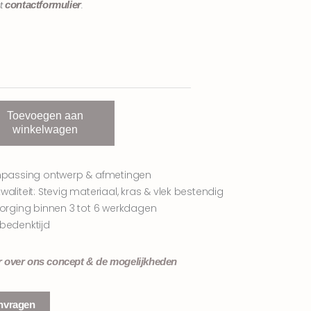
contactformulier
et
.
Toevoegen aan
winkelwagen
npassing ontwerp & afmetingen
aliteit: Stevig materiaal, kras & vlek bestendig
zorging binnen 3 tot 6 werkdagen
bedenktijd
r over ons concept & de mogelijkheden
nvragen