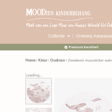
Ga
naar
de
inhoud
Maak van een Lege Muur een Knusse Wereld Vol On
Collectie
Ontwerp Aanpass
Premium Kwaliteit
Home
Kleur
Oudroze
/
/
/ Zeedieren muursticker walv
Loading...