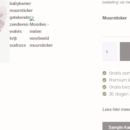
bestelling via h
Zeedieren
Muursticker
muursticker
walvis
|
oudroze
aantal
Gratis aa
Premium kw
Gratis be
30 dagen 
Lees hier mee
Sample Aa