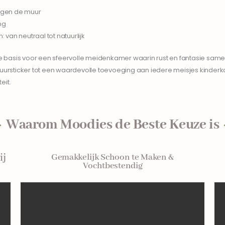
 tegen de muur
ng
: van neutraal tot natuurlijk
e basis voor een sfeervolle meidenkamer waarin rust en fantasie sa
n muursticker tot een waardevolle toevoeging aan iedere meisjes kinde
eit.
Waarom Moodies de Beste Keuze is
ij
Gemakkelijk Schoon te Maken &
Vochtbestendig