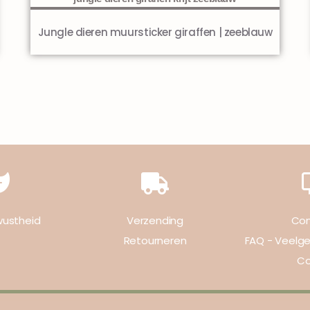
Jungle dieren muursticker giraffen | zeeblauw
wustheid
Verzending
Con
Retourneren
FAQ - Veelg
Co