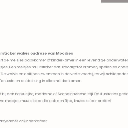
sticker walvis
oudroze
van Moodies
t de meisjes babykamer of kinderkamer in een levendige onderwaterwe
isjes. Een meisjes muursticker dat uitnodigt tot dromen, spelen en ont
l. De walvis en dolfijnen zwemmen in de verte voorbij, terwijl schildp
 fantasie en ontdekking in elke meidenkamer.
ij een natuurlijke, moderne of Scandinavische stijl. De illustraties ge
ve meisjes muursticker die ook een fijne, knusse sfeer creëert.
 babykamer of kinderkamer