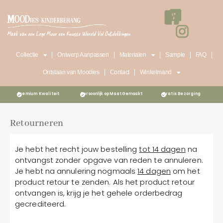
Ga
naar
de
Maak van een Lege Muur een Knusse Wereld Vol Ontdekkingen
inhoud
Collectie
Ontwerp Aanpassen
Materialen
Sample
FAQ
Ontstaan van Moodies
Contact
Winkelmand
Premium Kwaliteit
Persoonlijk op Maat Gemaakt
Gratis Bezorging
Retourneren
Je hebt het recht jouw bestelling
tot 14 dagen
na
ontvangst zonder opgave van reden te annuleren.
Je hebt na annulering nogmaals
14 dagen
om het
product retour te zenden. Als het product retour
ontvangen is, krijg je het gehele orderbedrag
gecrediteerd.