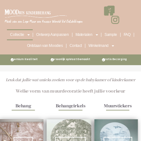
Ga
naar
de
Maak van een Lege Muur een Knusse Wereld Vol Ontdekkingen
inhoud
Collectie
Ontwerp Aanpassen
Materialen
Sample
FAQ
Ontstaan van Moodies
Contact
Winkelmand
Premium Kwaliteit
Persoonlijk op Maat Gemaakt
Gratis Bezorging
Leuk dat jullie wat unieks zoeken voor op de babykamer of kinderkamer
Welke vorm van muurdecoratie heeft jullie voorkeur
Behang
Behangcirkels
Muurstickers