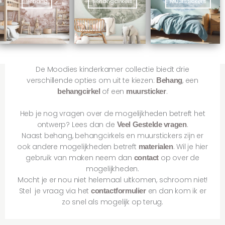
Behang
Behangcirkels
Muurstickers
De Moodies kinderkamer collectie biedt drie
verschillende opties om uit te kiezen:
, een
Behang
of een
.
behangcirkel
muursticker
Heb je nog vragen over de mogelijkheden betreft het
ontwerp? Lees dan de
.
Veel Gestelde vragen
Naast behang, behangcirkels en muurstickers zijn er
ook andere mogelijkheden betreft
. Wil je hier
materialen
gebruik van maken neem dan
op over de
contact
mogelijkheden.
Mocht je er nou niet helemaal uitkomen, schroom niet!
Stel je vraag via het
en dan kom ik er
contactformulier
zo snel als mogelijk op terug.