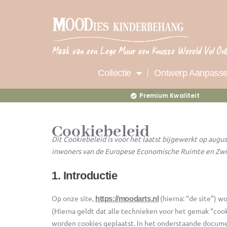
Ga
naar
de
inhoud
Maak van een Lege Muur een Knusse Wereld Vol On
Collectie
Ontwerp Aanpass
Premium Kwaliteit
Cookiebeleid
Dit Cookiebeleid is voor het laatst bijgewerkt op augu
inwoners van de Europese Economische Ruimte en Zwi
1. Introductie
Op onze site,
(hierna: “de site”) 
https://moodarts.nl
(Hierna geldt dat alle technieken voor het gemak “coo
worden cookies geplaatst. In het onderstaande documen