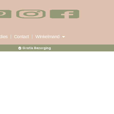
dies
Contact
Winkelmand
Gratis Bezorging
site
erce
z
s
r
ster-
a