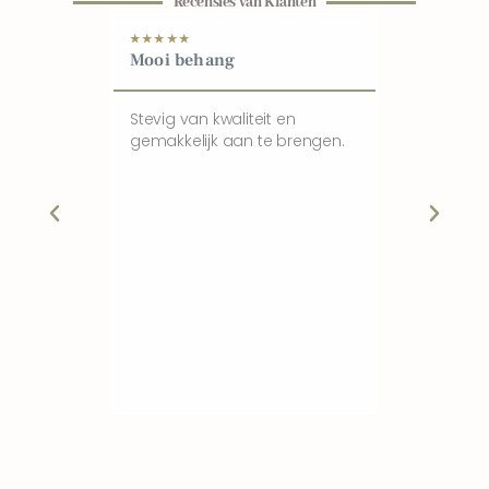
Recensies van Klanten
★
★
★
★
★
★
★
★
★
★
Mooi behang
Blij met ni
kinderkam
Stevig van kwaliteit en
gemakkelijk aan te brengen.
Heel mooie c
kwaliteit, sn
zoon is blij
look van zij
aanrader.