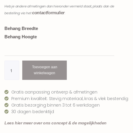
Heb je andere afmetingen dan hieronder vermeld staat, plaats dan de
contactformulier
bestelling via het
.
Bosdieren
Behang Breedte
behang
Behang Hoogte
herten
|
oudroze
aantal
Toevoegen aan
winkelwagen
Gratis aanpassing ontwerp & afmetingen
Premium kwaliteit: Stevig materiaal, kras & vlek bestendig
Gratis bezorging binnen 3 tot 6 werkdagen
30 dagen bedenktijd
Lees hier meer over ons concept & de mogelijkheden