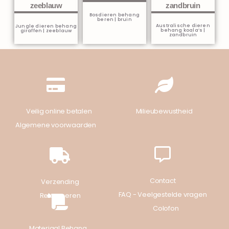
Bosdieren behang
beren | bruin
Australische dieren
Jungle dieren behang
behang koala’s |
giraffen | zeeblauw
zandbruin
Veilig online betalen
Milieubewustheid
Algemene voorwaarden
Contact
Verzending
FAQ - Veelgestelde vragen
Retourneren
Colofon
Materiaal Behang