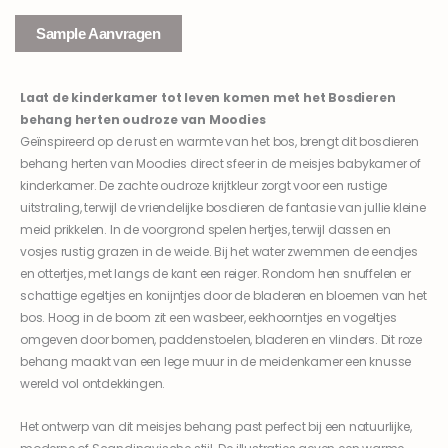
Sample Aanvragen
Laat de kinderkamer tot leven komen met het Bosdieren
behang herten oudroze van Moodies
Geïnspireerd op de rust en warmte van het bos, brengt dit bosdieren
behang herten van Moodies direct sfeer in de meisjes babykamer of
kinderkamer. De zachte oudroze krijtkleur zorgt voor een rustige
uitstraling, terwijl de vriendelijke bosdieren de fantasie van jullie kleine
meid prikkelen. In de voorgrond spelen hertjes, terwijl dassen en
vosjes rustig grazen in de weide. Bij het water zwemmen de eendjes
en ottertjes, met langs de kant een reiger. Rondom hen snuffelen er
schattige egeltjes en konijntjes door de bladeren en bloemen van het
bos. Hoog in de boom zit een wasbeer, eekhoorntjes en vogeltjes
omgeven door bomen, paddenstoelen, bladeren en vlinders. Dit roze
behang maakt van een lege muur in de meidenkamer een knusse
wereld vol ontdekkingen.
Het ontwerp van dit meisjes behang past perfect bij een natuurlijke,