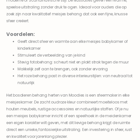
moderne of Scandinavische stijl. De illustraties geven een warme,
speelse uitstraling zonder druk te ogen. Ideaal voor ouders die op
zoek zijn naar kwalitatief meisjes behang dat ook een fijne, knusse
sfeer creëert.
Voordelen:
Geeft direct sfeer en warmte aan elke meisjes babykamer of
kinderkamer
Stimuleert de verbeelding van je kind
Stevig fotobehang: scheurt niet en plakt strak tegen de muur
Makkelijk zelf aan te brengen, ook zonder ervaring
Het roze behang past in diverse interieurstijlen: van neutraal tot
natuurlijk
Het bosdieren behang herten van Moodies is een sfeermaker in elke
meisjeskamer. De zacht oudroze kleur combineert moeiteloos met
houten meubels, rustige accessoires en natuurlijke stoffen. Of je nu
een meisjes babykamer inricht of een speelhoek in de meidenkamer
een eigen karakter wilt geven, met dit lievige behang krijgt de ruimte
direct een unieke, fantasierijke uitstraling. Een investering in sfeer, rust
en kwaliteit voor jarenlang plezier.