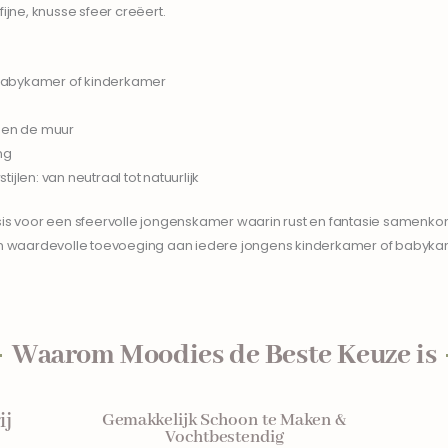
ijne, knusse sfeer creëert.
 babykamer of kinderkamer
egen de muur
ng
ijlen: van neutraal tot natuurlijk
s voor een sfeervolle jongenskamer waarin rust en fantasie samenkom
 een waardevolle toevoeging aan iedere jongens kinderkamer of babyk
Waarom Moodies de Beste Keuze is
ij
Gemakkelijk Schoon te Maken &
Vochtbestendig