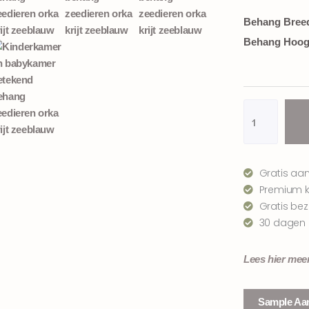
Zeedieren
Behang Bree
behang
Behang Hoog
orka
|
zeeblauw
aantal
Gratis aa
Premium kw
Gratis be
30 dagen 
Lees hier mee
Sample Aa