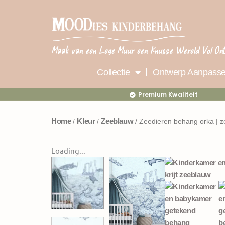
Ga
naar
de
inhoud
Maak van een Lege Muur een Knusse Wereld Vol On
Collectie
Ontwerp Aanpass
Premium Kwaliteit
Home
Kleur
Zeeblauw
/
/
/ Zeedieren behang orka | 
Loading...