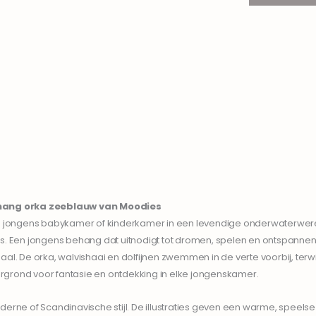
ang orka
zeeblauw
van Moodies
jongens babykamer of kinderkamer in een levendige onderwaterwereld.
es. Een jongens behang dat uitnodigt tot dromen, spelen en ontspanne
 aal. De orka, walvishaai en dolfijnen zwemmen in de verte voorbij, t
rgrond voor fantasie en ontdekking in elke jongenskamer.
derne of Scandinavische stijl. De illustraties geven een warme, speelse 