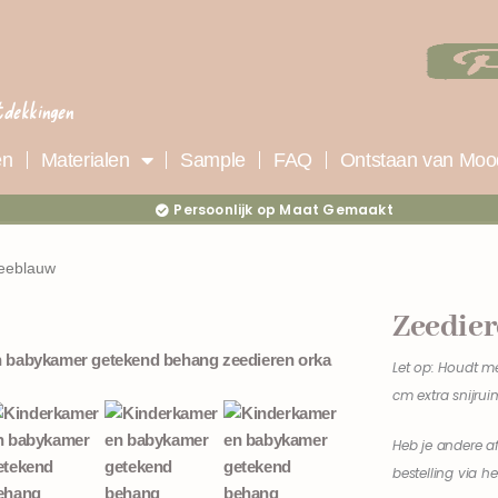
tdekkingen
en
Materialen
Sample
FAQ
Ontstaan van Moo
Persoonlijk op Maat Gemaakt
zeeblauw
Zeedier
Let op: Houdt m
cm extra snijrui
Heb je andere a
bestelling via h