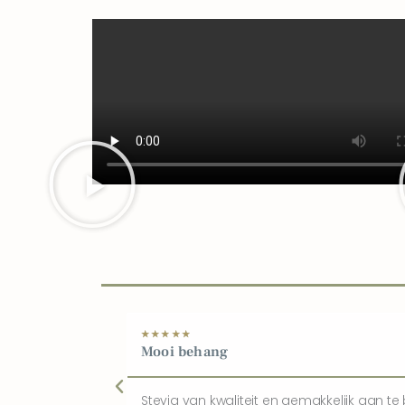
★
★
★
★
★
Mooi behang
Stevig van kwaliteit en gemakkelijk aan te