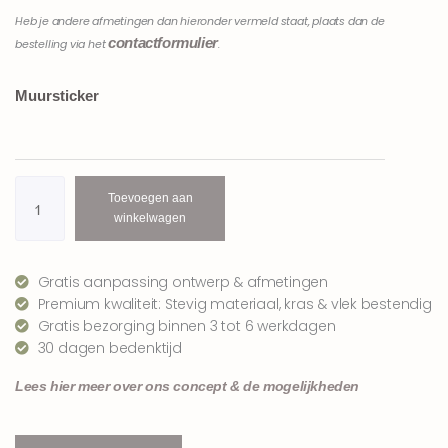
Heb je andere afmetingen dan hieronder vermeld staat, plaats dan de
contactformulier
bestelling via het
.
Bosdieren
Muursticker
muursticker
beren
|
luchtblauw
aantal
Toevoegen aan
winkelwagen
Gratis aanpassing ontwerp & afmetingen
Premium kwaliteit: Stevig materiaal, kras & vlek bestendig
Gratis bezorging binnen 3 tot 6 werkdagen
30 dagen bedenktijd
Lees hier meer over ons concept & de mogelijkheden