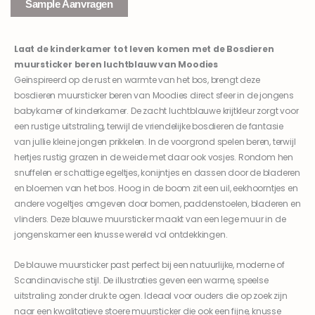
Sample Aanvragen
Laat de kinderkamer tot leven komen met de Bosdieren
muursticker beren luchtblauw van Moodies
Geïnspireerd op de rust en warmte van het bos, brengt deze
bosdieren muursticker beren van Moodies direct sfeer in de jongens
babykamer of kinderkamer. De zacht luchtblauwe krijtkleur zorgt voor
een rustige uitstraling, terwijl de vriendelijke bosdieren de fantasie
van jullie kleine jongen prikkelen. In de voorgrond spelen beren, terwijl
hertjes rustig grazen in de weide met daar ook vosjes. Rondom hen
snuffelen er schattige egeltjes, konijntjes en dassen door de bladeren
en bloemen van het bos. Hoog in de boom zit een uil, eekhoorntjes en
andere vogeltjes omgeven door bomen, paddenstoelen, bladeren en
vlinders. Deze blauwe muursticker maakt van een lege muur in de
jongenskamer een knusse wereld vol ontdekkingen.
De blauwe muursticker past perfect bij een natuurlijke, moderne of
Scandinavische stijl. De illustraties geven een warme, speelse
uitstraling zonder druk te ogen. Ideaal voor ouders die op zoek zijn
naar een kwalitatieve stoere muursticker die ook een fijne, knusse