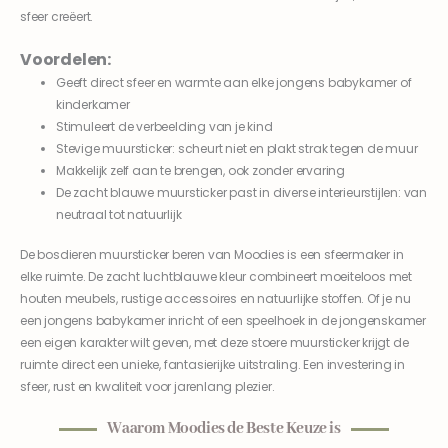
sfeer creëert.
Voordelen:
Geeft direct sfeer en warmte aan elke jongens babykamer of
kinderkamer
Stimuleert de verbeelding van je kind
Stevige muursticker: scheurt niet en plakt strak tegen de muur
Makkelijk zelf aan te brengen, ook zonder ervaring
De zacht blauwe muursticker past in diverse interieurstijlen: van
neutraal tot natuurlijk
De bosdieren muursticker beren van Moodies is een sfeermaker in
elke ruimte. De zacht luchtblauwe kleur combineert moeiteloos met
houten meubels, rustige accessoires en natuurlijke stoffen. Of je nu
een jongens babykamer inricht of een speelhoek in de jongenskamer
een eigen karakter wilt geven, met deze stoere muursticker krijgt de
ruimte direct een unieke, fantasierijke uitstraling. Een investering in
sfeer, rust en kwaliteit voor jarenlang plezier.
Waarom Moodies de Beste Keuze is