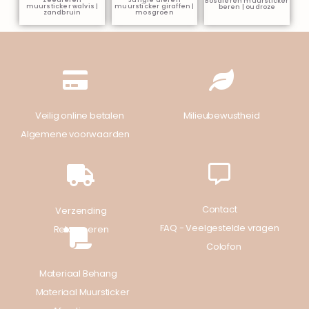
Zeedieren
Jungle dieren
Bosdieren muursticker
muursticker walvis |
muursticker giraffen |
beren | oudroze
zandbruin
mosgroen
Veilig online betalen
Milieubewustheid
Algemene voorwaarden
Contact
Verzending
FAQ - Veelgestelde vragen
Retourneren
Colofon
Materiaal Behang
Materiaal Muursticker