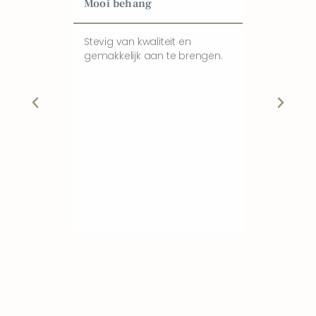
Mooi behang
Blij met ni
kinderkam
Stevig van kwaliteit en
gemakkelijk aan te brengen.
Heel mooie c
kwaliteit, sn
zoon is blij
look van zij
aanrader.