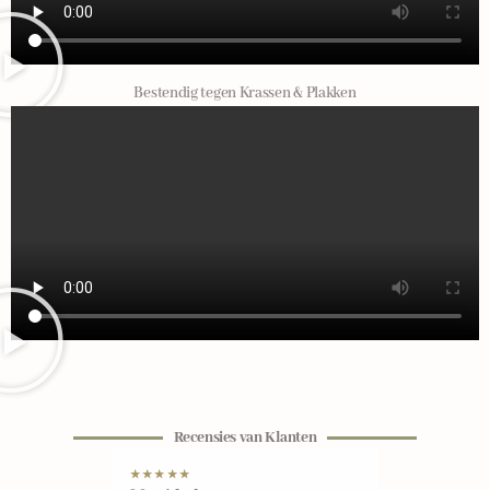
Bestendig tegen Krassen & Plakken
Recensies van Klanten
★
★
★
★
★
★
★
★
★
★