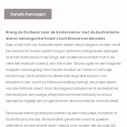
Sample Aanvragen
Breng de
Outback
naar de kinderkamer met de
Australische
dieren behangcirkel
koala’s
luchtblauw
van Moodies
Diep in het hart van Australië leven dieren die je nergens anders vindt.
Een luiaard en koala rusten hoog in de boom, kangoeroes springen
over het dorre landschap langs een woelende wombat met in de
verte een krokodil rustend aan het water. Struisvogels en een hagedis
stappen nieuwsgierig rond tussen struiken en rotsen in het ruige
landschap. De Australische dieren behangcirkel koala’s van
Moodies in een zacht luchtblauwe krijtkleur brengt de unieke dieren
van de Outback direct naar de jongens babykamer of kinderkamer.
Het resultaat: een rustige, sfeervolle wand die fantasie, avontuur
oproept en tegelijk een jongenskamer die knusheid en warmte biedt.
De blauwe behangcirkel past perfect bij een natuurlijke, moderne of
Scandinavische stijl. De illustraties geven een warme, speelse
uitstraling zonder druk te ogen. Ideaal voor ouders die op zoek zijn