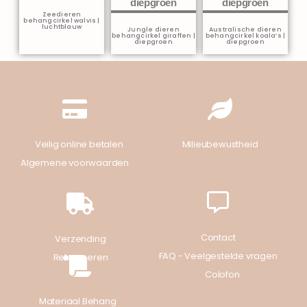
Zeedieren
behangcirkel walvis |
luchtblauw
Jungle dieren
Australische dieren
behangcirkel giraffen |
behangcirkel koala’s |
diepgroen
diepgroen
Veilig online betalen
Milieubewustheid
Algemene voorwaarden
Contact
Verzending
FAQ - Veelgestelde vragen
Retourneren
Colofon
Materiaal Behang