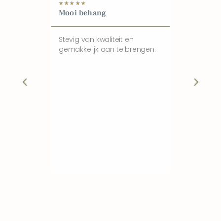
★
★
★
★
★
★
★
★
★
★
Mooi behang
Blij met ni
kinderkam
Stevig van kwaliteit en
gemakkelijk aan te brengen.
Heel mooie c
kwaliteit, sn
zoon is blij
look van zij
aanrader.