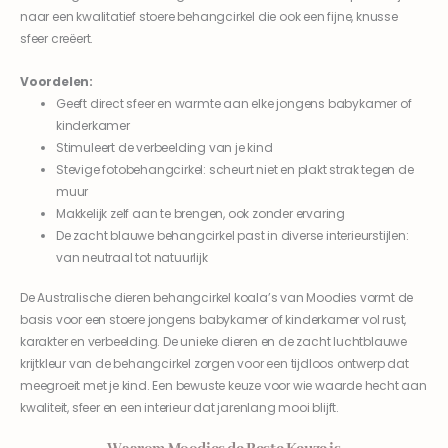
naar een kwalitatief stoere behangcirkel die ook een fijne, knusse
sfeer creëert.
Voordelen:
Geeft direct sfeer en warmte aan elke jongens babykamer of
kinderkamer
Stimuleert de verbeelding van je kind
Stevige fotobehangcirkel: scheurt niet en plakt strak tegen de
muur
Makkelijk zelf aan te brengen, ook zonder ervaring
De zacht blauwe behangcirkel past in diverse interieurstijlen:
van neutraal tot natuurlijk
De Australische dieren behangcirkel koala’s van Moodies vormt de
basis voor een stoere jongens babykamer of kinderkamer vol rust,
karakter en verbeelding. De unieke dieren en de zacht luchtblauwe
krijtkleur van de behangcirkel zorgen voor een tijdloos ontwerp dat
meegroeit met je kind. Een bewuste keuze voor wie waarde hecht aan
kwaliteit, sfeer en een interieur dat jarenlang mooi blijft.