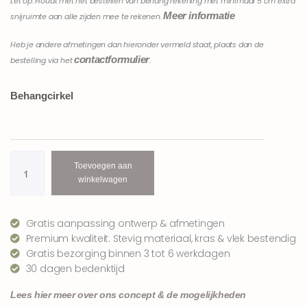
Let op: Houdt met het bestellen van behang rekening met minimaal 5 cm extra
Meer informatie
snijruimte aan alle zijden mee te rekenen.
Heb je andere afmetingen dan hieronder vermeld staat, plaats dan de
contactformulier
bestelling via het
.
Australische
Behangcirkel
dieren
behangcirkel
koala's
|
luchtblauw
Toevoegen aan
aantal
winkelwagen
Gratis aanpassing ontwerp & afmetingen
Premium kwaliteit: Stevig materiaal, kras & vlek bestendig
Gratis bezorging binnen 3 tot 6 werkdagen
30 dagen bedenktijd
Lees hier meer over ons concept & de mogelijkheden